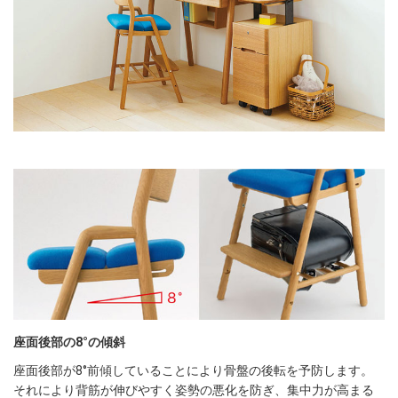
座面後部の8°の傾斜
座面後部が8°前傾していることにより骨盤の後転を予防します。
それにより背筋が伸びやすく姿勢の悪化を防ぎ、集中力が高まる