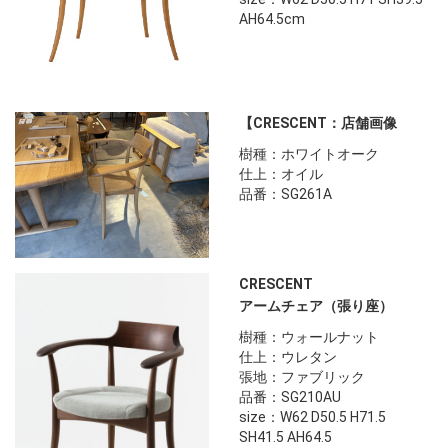
AH64.5cm
【CRESCENT：店舗画像
樹種：ホワイトオーク
仕上：オイル
品番：SG261A
CRESCENT
アームチェア（張り座）
樹種：ウォールナット
仕上：ウレタン
張地：ファブリック
品番：SG210AU
size：W62 D50.5 H71.5
SH41.5 AH64.5