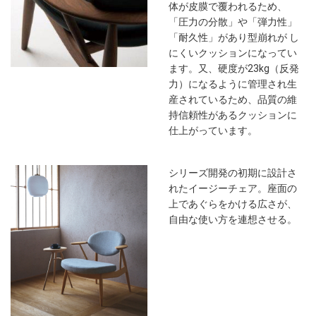
体が皮膜で覆われるため、
「圧力の分散」や「弾力性」
「耐久性」があり型崩れが し
にくいクッションになってい
ます。又、硬度が23kg（反発
力）になるように管理され生
産されているため、品質の維
持信頼性があるクッションに
仕上がっています。
シリーズ開発の初期に設計さ
れたイージーチェア。座面の
上であぐらをかける広さが、
自由な使い方を連想させる。