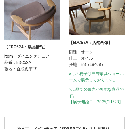
【EDC52A：店舗画像】
【EDC52A：製品情報】
樹種：オーク
item：ダイニングチェア
仕上：オイル
品番：EDC52A
張地：ES（L8408）
張地：合成皮革ES
※この椅子は三芳家具ショール
ームで展示しております。
※現品での販売が可能な商品で
す。
【展示開始日：2025/11/28】
柏木工｜メインチェア（BOSS STYLE）のお見積り