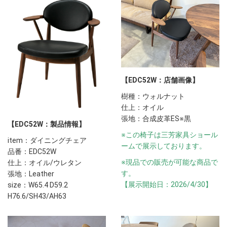
【EDC52W：店舗画像】
樹種：ウォルナット
仕上：オイル
張地：合成皮革ES※黒
【EDC52W：製品情報】
※この椅子は三芳家具ショール
item：ダイニングチェア
ームで展示しております。
品番：EDC52W
※現品での販売が可能な商品で
仕上：オイル/ウレタン
す。
張地：Leather
【展示開始日：2026/4/30】
size：W65.4 D59.2
H76.6/SH43/AH63