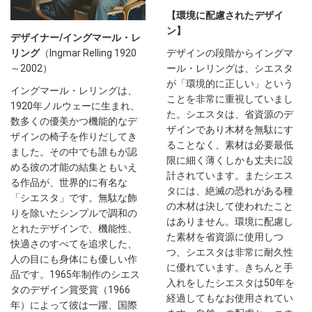
【環境に配慮されたデザイ
ン】
デザイナー/イングマール・レ
デザインの段階からイングマ
リング
（Ingmar Relling 1920
ール・レリングは、シエスタ
～2002）
が「環境的に正しい」という
イングマール・レリングは、
ことを非常に重視していまし
1920年ノルウェーに生まれ、
た。シエスタは、省資源のデ
数多くの優美かつ機能的なデ
ザインであり木材を無駄にす
ザインの椅子を作りだしてき
ることなく、素材は必要最低
ました。その中でも誰もが認
限に細く薄くしかも丈夫に設
める彼の才能の結集ともいえ
計されています。またシエス
る作品が、世界的に有名な
タには、絶滅の恐れがある種
「シエスタ」です。無駄な飾
の木材は決して使われたこと
りを除いたシンプルで調和の
はありません。環境に配慮し
とれたデザインで、機能性、
た素材を省資源に使用しつ
快適さのすべてを追求した、
つ、シエスタは非常に耐久性
人の目にも身体にも優しい作
に優れています。きちんと手
品です。1965年制作のシエス
入れをしたシエスタは50年を
タのデザイン賞受賞（1966
経過してもなお使用されてい
年）によって彼は一躍、国際