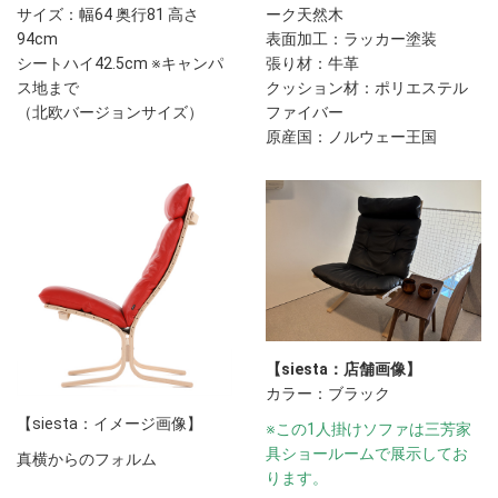
サイズ：幅64 奥行81 高さ
ーク天然木
94cm
表面加工：ラッカー塗装
シートハイ42.5cm ※キャンパ
張り材：牛革
ス地まで
クッション材：ポリエステル
（北欧バージョンサイズ）
ファイバー
原産国：ノルウェー王国
【siesta：店舗画像】
カラー：ブラック
【siesta：イメージ画像】
※この1人掛けソファは三芳家
具ショールームで展示してお
真横からのフォルム
ります。