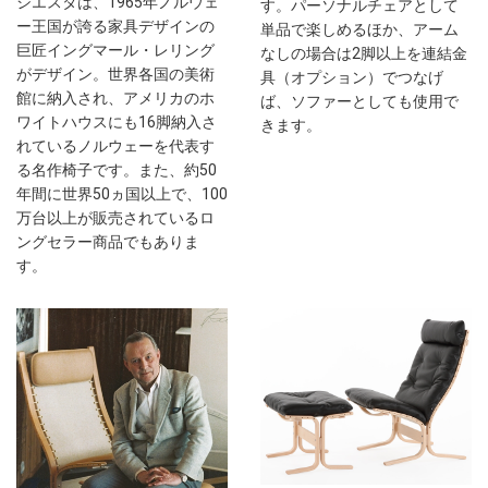
シエスタは、1965年ノルウェ
す。パーソナルチェアとして
ー王国が誇る家具デザインの
単品で楽しめるほか、アーム
巨匠イングマール・レリング
なしの場合は2脚以上を連結金
がデザイン。世界各国の美術
具（オプション）でつなげ
館に納入され、アメリカのホ
ば、ソファーとしても使用で
ワイトハウスにも16脚納入さ
きます。
れているノルウェーを代表す
る名作椅子です。また、約50
年間に世界50ヵ国以上で、100
万台以上が販売されているロ
ングセラー商品でもありま
す。