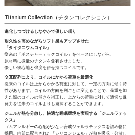
Titanium Collection（チタンコレクション）
進化しつづけるしなやかで優しい眠り
耐久性を高めながらソフト感もアップさせた
「タイタニウムコイル」
従来の「ポスチャーテックコイル」をベースにしながら、
原材料に微量のチタンを含有させました。
優しい寝心地と強度を併せ持つコイルです。
交互配列により、コイルにかかる荷重を最適化
従来のコイルは上からかかる荷重に対して、一定の方向に傾く特
性があります。コイルの方向を列ごとに変えることで、荷重を加
えた際のコイルの傾きを補正し、上からの荷重に対して適切な反
発力を従来のコイルよりも発揮することができます。
ジェルが熱を分散し、快適な睡眠環境を実現する「ジェルラテッ
クス」
ゴムアレルギーの心配が少ない合成ジェルラテックスを詰め物に
採用。内部に配合された「シリコンジェル」が熱を吸収・分散し